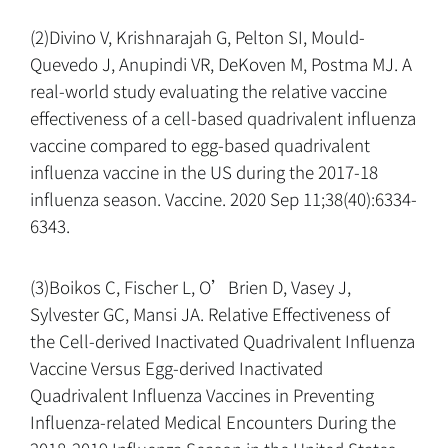
(2)Divino V, Krishnarajah G, Pelton SI, Mould-
Quevedo J, Anupindi VR, DeKoven M, Postma MJ. A
real-world study evaluating the relative vaccine
effectiveness of a cell-based quadrivalent influenza
vaccine compared to egg-based quadrivalent
influenza vaccine in the US during the 2017-18
influenza season. Vaccine. 2020 Sep 11;38(40):6334-
6343.
(3)Boikos C, Fischer L, O’Brien D, Vasey J,
Sylvester GC, Mansi JA. Relative Effectiveness of
the Cell-derived Inactivated Quadrivalent Influenza
Vaccine Versus Egg-derived Inactivated
Quadrivalent Influenza Vaccines in Preventing
Influenza-related Medical Encounters During the