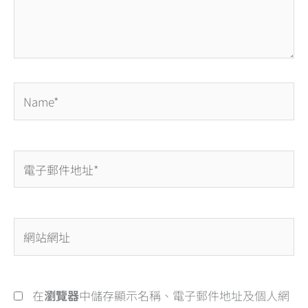
內
容...
Name*
電
子
郵
件
網
地
站
址
網
*
址
在
瀏覽器
中儲存顯示名稱、電子郵件地址及個人網