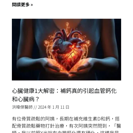
閱讀更多 »
心臟健康1大解密：補鈣真的引起血管鈣化
和心臟病？
洪暐傑醫師
2024 年 1 月 11 日
有位骨質疏鬆的阿姨，長期在補充維生素D和鈣，搭
配骨質疏鬆藥物打針治療，有次阿姨突然問到，「醫
師，我以前照X光說有血管鈣化還有硬化，這樣我是