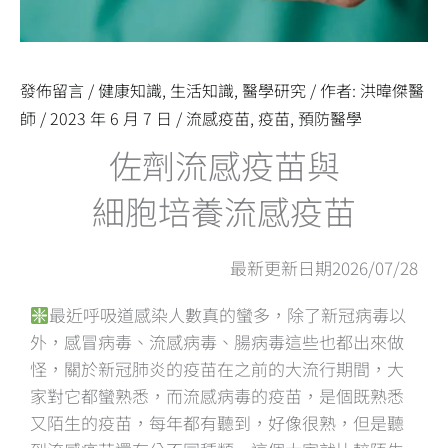
發佈留言
/
健康知識
,
生活知識
,
醫學研究
/ 作者:
洪暐傑醫
師
/
2023 年 6 月 7 日
/
流感疫苗
,
疫苗
,
預防醫學
佐劑流感疫苗與
細胞培養流感疫苗
最新更新日期2026/07/28
最近呼吸道感染人數真的蠻多，除了新冠病毒以
外，感冒病毒、流感病毒、腸病毒這些也都出來做
怪，關於新冠肺炎的疫苗在之前的大流行期間，大
家對它都蠻熟悉，而流感病毒的疫苗，是個既熟悉
又陌生的疫苗，每年都有聽到，好像很熟，但是聽