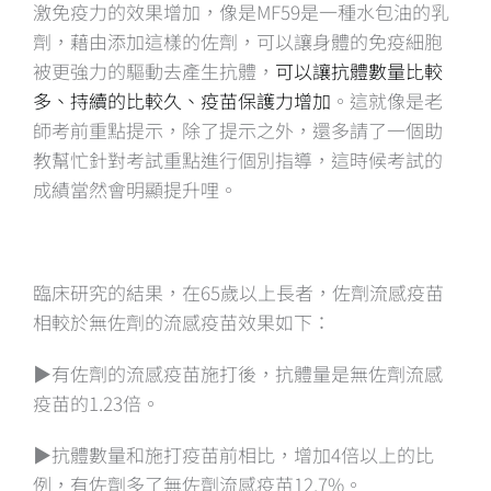
激免疫力的效果增加，像是MF59是一種水包油的乳
劑，藉由添加這樣的佐劑，可以讓身體的免疫細胞
被更強力的驅動去產生抗體，
可以讓抗體數量比較
多、持續的比較久、疫苗保護力增加
。這就像是老
師考前重點提示，除了提示之外，還多請了一個助
教幫忙針對考試重點進行個別指導，這時候考試的
成績當然會明顯提升哩。
臨床研究的結果，在65歲以上長者，佐劑流感疫苗
相較於無佐劑的流感疫苗效果如下：
▶️有佐劑的流感疫苗施打後，抗體量是無佐劑流感
疫苗的1.23倍。
▶️抗體數量和施打疫苗前相比，增加4倍以上的比
例，有佐劑多了無佐劑流感疫苗12.7%。