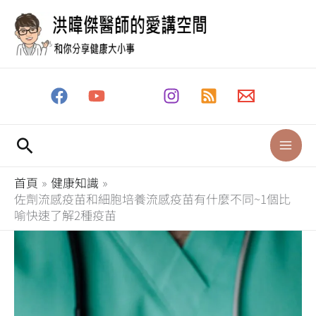
跳
至
主
要
內
容
搜
尋
首頁
健康知識
佐劑流感疫苗和細胞培養流感疫苗有什麼不同~1個比
喻快速了解2種疫苗