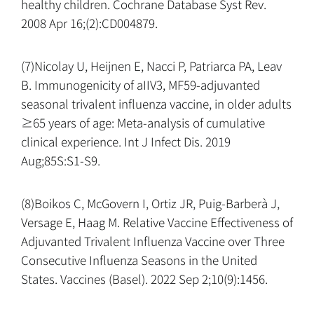
healthy children. Cochrane Database Syst Rev.
2008 Apr 16;(2):CD004879.
(7)Nicolay U, Heijnen E, Nacci P, Patriarca PA, Leav
B. Immunogenicity of aIIV3, MF59-adjuvanted
seasonal trivalent influenza vaccine, in older adults
≥65 years of age: Meta-analysis of cumulative
clinical experience. Int J Infect Dis. 2019
Aug;85S:S1-S9.
(8)Boikos C, McGovern I, Ortiz JR, Puig-Barberà J,
Versage E, Haag M. Relative Vaccine Effectiveness of
Adjuvanted Trivalent Influenza Vaccine over Three
Consecutive Influenza Seasons in the United
States. Vaccines (Basel). 2022 Sep 2;10(9):1456.