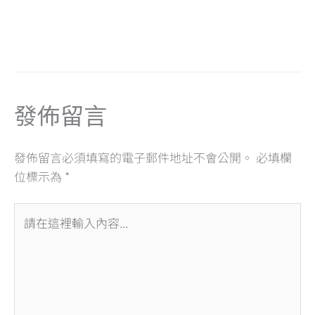
a
n
hr
h
m
in
享
ce
e
e
at
ai
t
b
a
s
l
o
d
A
o
s
p
發佈留言
k
p
發佈留言必須填寫的電子郵件地址不會公開。
必填欄
位標示為
*
請
在
這
裡
輸
入