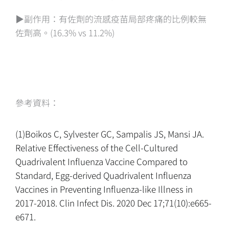
▶️副作用：有佐劑的流感疫苗局部疼痛的比例較無
佐劑高。(16.3% vs 11.2%)
參考資料：
(1)Boikos C, Sylvester GC, Sampalis JS, Mansi JA.
Relative Effectiveness of the Cell-Cultured
Quadrivalent Influenza Vaccine Compared to
Standard, Egg-derived Quadrivalent Influenza
Vaccines in Preventing Influenza-like Illness in
2017-2018. Clin Infect Dis. 2020 Dec 17;71(10):e665-
e671.