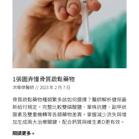
1張圖弄懂骨質疏鬆藥物
洪暐傑醫師
2023 年 2 月 7 日
骨質疏鬆藥物種類繁多該如何選擇？醫師解析健保最
新給付規定，完整比較雙磷酸鹽、單株抗體、副甲狀
腺素及雙重機轉等各類藥物差異。掌握減少流失與增
加生成兩大治療關鍵，配合鈣質與維生素D更有效。
閱讀更多 »