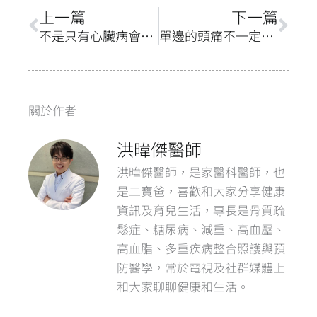
上一頁
下
上一篇
下一篇
不是只有心臟病會呼吸喘～第3大死因的慢性阻塞性肺疾病
單邊的頭痛不一定是偏頭痛~4成偏頭痛患者兩邊都痛
關於作者
洪暐傑醫師
洪暐傑醫師，是家醫科醫師，也
是二寶爸，喜歡和大家分享健康
資訊及育兒生活，專長是骨質疏
鬆症、糖尿病、減重、高血壓、
高血脂、多重疾病整合照護與預
防醫學，常於電視及社群媒體上
和大家聊聊健康和生活。