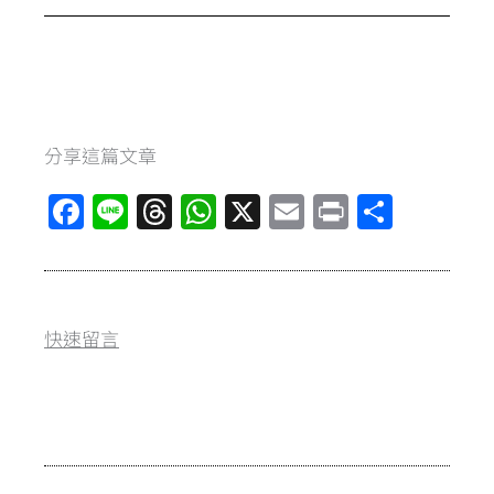
分享這篇文章
F
Li
T
W
X
E
Pr
分
a
n
hr
h
m
in
享
ce
e
e
at
ai
t
b
a
s
l
快速留言
o
d
A
o
s
p
k
p