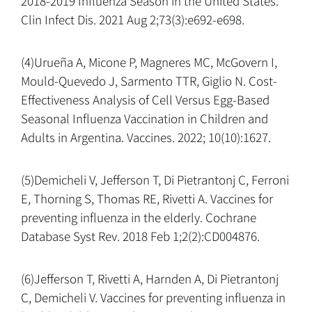
2018-2019 Influenza Season in the United States.
Clin Infect Dis. 2021 Aug 2;73(3):e692-e698.
(4)Urueña A, Micone P, Magneres MC, McGovern I,
Mould-Quevedo J, Sarmento TTR, Giglio N. Cost-
Effectiveness Analysis of Cell Versus Egg-Based
Seasonal Influenza Vaccination in Children and
Adults in Argentina. Vaccines. 2022; 10(10):1627.
(5)Demicheli V, Jefferson T, Di Pietrantonj C, Ferroni
E, Thorning S, Thomas RE, Rivetti A. Vaccines for
preventing influenza in the elderly. Cochrane
Database Syst Rev. 2018 Feb 1;2(2):CD004876.
(6)Jefferson T, Rivetti A, Harnden A, Di Pietrantonj
C, Demicheli V. Vaccines for preventing influenza in