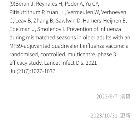
(9)Beran J, Reynales H, Poder A, Yu CY,
Pitisuttithum P, Yuan LL, Vermeulen W, Verhoeven
C, Leav B, Zhang B, Sawlwin D, Hamers-Heijnen E,
Edelman J, Smolenov I. Prevention of influenza
during mismatched seasons in older adults with an
MF59-adjuvanted quadrivalent influenza vaccine: a
randomised, controlled, multicentre, phase 3
efficacy study. Lancet Infect Dis. 2021
Jul;21(7):1027-1037.
2023/6/7 撰寫
2023/10/31 更新