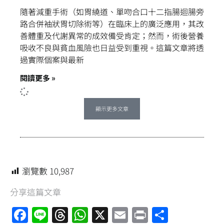
隨著減重手術（如胃繞道、單吻合口十二指腸迴腸旁
路合併袖狀胃切除術等）在臨床上的廣泛應用，其改
善體重及代謝異常的成效備受肯定；然而，術後營養
吸收不良與貧血風險也日益受到重視。這篇文章將透
過實際個案與最新
閱讀更多 »
顯示更多文章
瀏覽數
10,987
分享這篇文章
F
Li
T
W
X
E
Pr
分