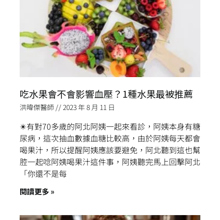
吃水果會不會影響血壓？1種水果最被推薦
洪暐傑醫師
2023 年 8 月 11 日
✴️有對70多歲的阿北阿姨一起來看診，阿姨本身有糖
尿病，這次抽血數據血糖比較高，由於阿姨每天都會
喝果汁，所以提醒阿姨應該要避免，阿北聽到這也幫
腔一起唸阿姨喝果汁這件事，阿姨聽完馬上回擊阿北
「你還不是每
閱讀更多 »