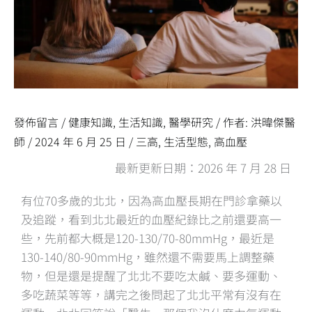
發佈留言
/
健康知識
,
生活知識
,
醫學研究
/ 作者:
洪暐傑醫
師
/
2024 年 6 月 25 日
/
三高
,
生活型態
,
高血壓
最新更新日期：2026 年 7 月 28 日
有位70多歲的北北，因為高血壓長期在門診拿藥以
及追蹤，看到北北最近的血壓紀錄比之前還要高一
些，先前都大概是120-130/70-80mmHg，最近是
130-140/80-90mmHg，雖然還不需要馬上調整藥
物，但是還是提醒了北北不要吃太鹹、要多運動、
多吃蔬菜等等，講完之後問起了北北平常有沒有在