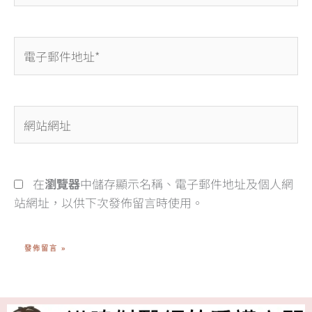
電
子
郵
件
網
地
站
址
網
*
址
在
瀏覽器
中儲存顯示名稱、電子郵件地址及個人網
站網址，以供下次發佈留言時使用。