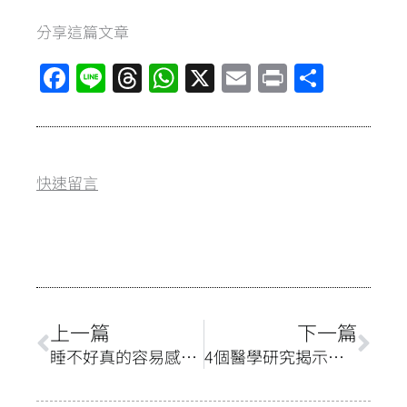
分享這篇文章
F
Li
T
W
X
E
Pr
分
a
n
hr
h
m
in
享
ce
e
e
at
ai
t
b
a
s
l
快速留言
o
d
A
o
s
p
k
p
上一頁
下
上一篇
下一篇
睡不好真的容易感冒嗎？睡眠的1項指標最重要
4個醫學研究揭示：每天喝咖啡對血壓的真正影響