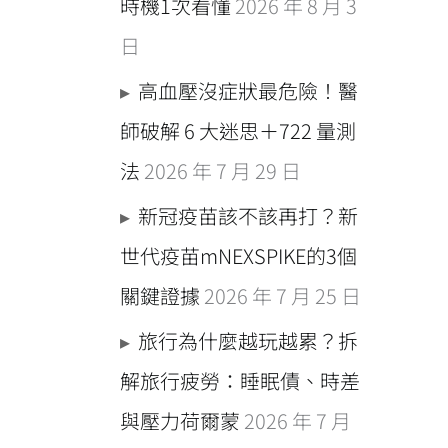
時機1次看懂
2026 年 8 月 3
日
高血壓沒症狀最危險！醫
師破解 6 大迷思＋722 量測
法
2026 年 7 月 29 日
新冠疫苗該不該再打？新
世代疫苗mNEXSPIKE的3個
關鍵證據
2026 年 7 月 25 日
旅行為什麼越玩越累？拆
解旅行疲勞：睡眠債、時差
與壓力荷爾蒙
2026 年 7 月