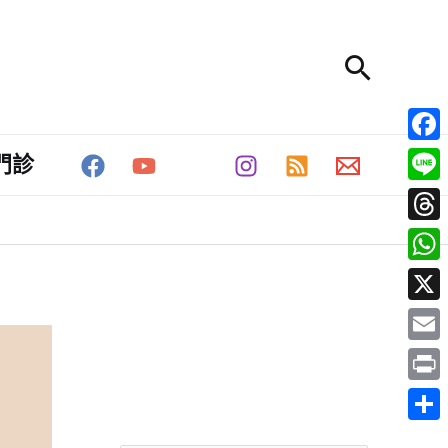
搜
尋
Fac
門診
Line
Thr
Wha
X
分
彙
Emai
類
整
Prin
分