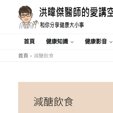
跳
至
主
要
內
首頁
健康知識
健康影音
容
首頁
減醣飲食
減醣飲食