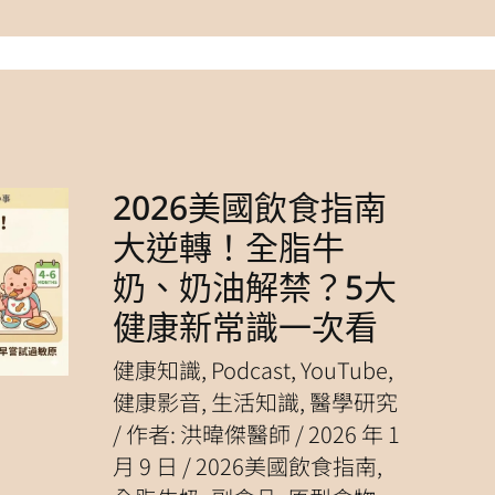
2026美國飲食指南
2026
美
國
飲
大逆轉！全脂牛
食
指
南
奶、奶油解禁？5大
大
逆
轉！
健康新常識一次看
全
脂
牛
奶、
健康知識
,
Podcast
,
YouTube
,
奶
油
解
健康影音
,
生活知識
,
醫學研究
禁？
5
大
/ 作者:
洪暐傑醫師
/
2026 年 1
健
康
月 9 日
/
2026美國飲食指南
,
新
常
識