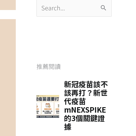
享
搜
尋
關
鍵
字
推薦閱讀
: