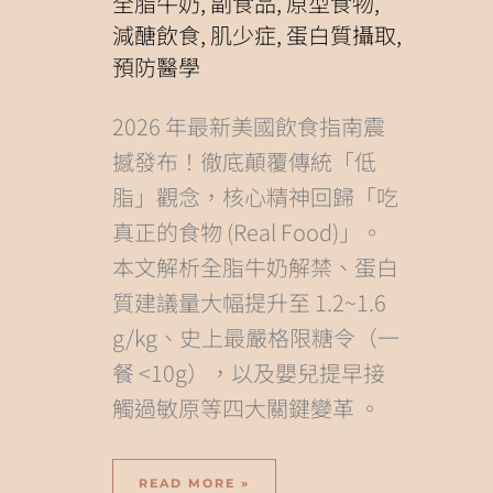
全脂牛奶
,
副食品
,
原型食物
,
一
次
看
減醣飲食
,
肌少症
,
蛋白質攝取
,
預防醫學
2026 年最新美國飲食指南震
撼發布！徹底顛覆傳統「低
脂」觀念，核心精神回歸「吃
真正的食物 (Real Food)」。
本文解析全脂牛奶解禁、蛋白
質建議量大幅提升至 1.2~1.6
g/kg、史上最嚴格限糖令（一
餐 <10g），以及嬰兒提早接
觸過敏原等四大關鍵變革 。
READ MORE »