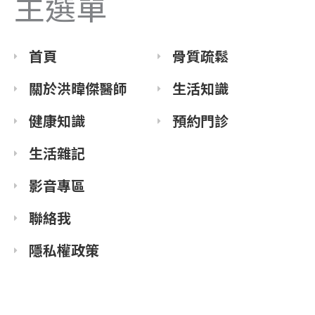
主選單
o
r
s
p
k
a
e
m
首頁
骨質疏鬆
關於洪暐傑醫師
生活知識
健康知識
預約門診
生活雜記
影音專區
聯絡我
隱私權政策