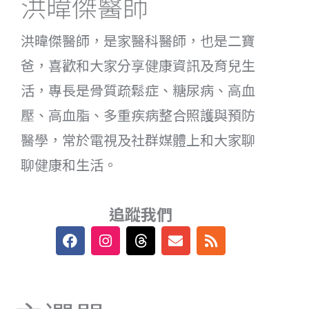
洪暐傑醫師
洪暐傑醫師，是家醫科醫師，也是二寶
爸，喜歡和大家分享健康資訊及育兒生
活，專長是骨質疏鬆症、糖尿病、高血
壓、高血脂、多重疾病整合照護與預防
醫學，常於電視及社群媒體上和大家聊
聊健康和生活。
追蹤我們
F
I
T
E
R
a
n
h
n
s
c
s
r
v
s
e
t
e
e
b
a
a
l
o
g
d
o