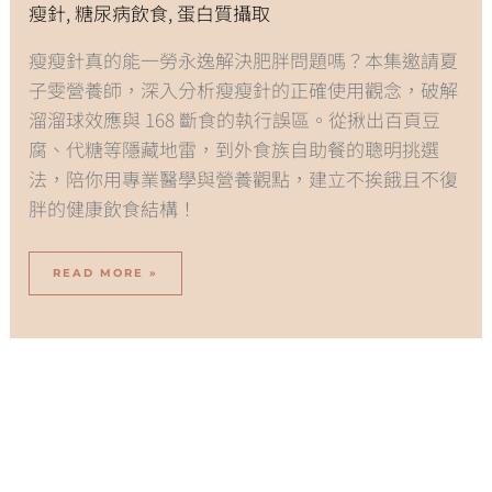
瘦針
,
糖尿病飲食
,
蛋白質攝取
思
與
不
復
胖
瘦瘦針真的能一勞永逸解決肥胖問題嗎？本集邀請夏
秘
訣
子雯營養師，深入分析瘦瘦針的正確使用觀念，破解
｜
未
來
溜溜球效應與 168 斷食的執行誤區。從揪出百頁豆
醫
聲
EP06
腐、代糖等隱藏地雷，到外食族自助餐的聰明挑選
法，陪你用專業醫學與營養觀點，建立不挨餓且不復
胖的健康飲食結構！
READ MORE »