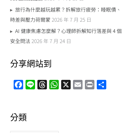
旅行為什麼越玩越累？拆解旅行疲勞：睡眠債、
時差與壓力荷爾蒙
2026 年 7 月 25 日
AI 健康焦慮怎麼解？心理師拆解知行落差與 4 個
安全問法
2026 年 7 月 24 日
分享網站到
F
Li
T
W
X
E
Pr
分
a
n
hr
h
m
in
享
ce
e
e
at
ai
t
b
a
s
l
分類
o
d
A
o
s
p