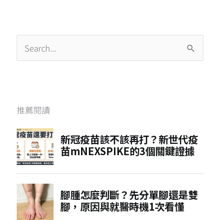
分
彙
類
整
搜
尋
關
鍵
推薦閱讀
字
: