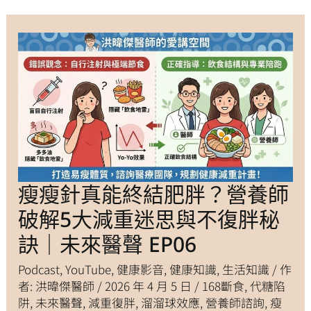
瘦瘦針真能終結肥胖？營養師
瘦
瘦
針
真
破解5大減重迷思與不復胖秘
能
終
結
肥
訣｜未來醫聲 EP06
胖？
營
養
師
Podcast
,
YouTube
,
健康影音
,
健康知識
,
生活知識
/ 作
破
解
者:
5
洪暐傑醫師
/
2026 年 4 月 5 日
/
168斷食
,
代糖陷
大
減
阱
,
未來醫聲
,
減重復胖
,
溜溜球效應
,
營養師諮詢
,
瘦
重
迷