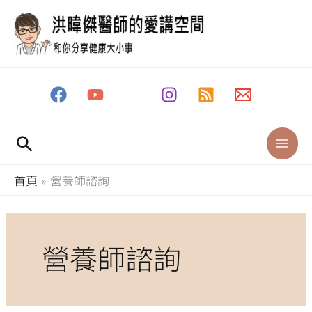
跳
至
主
要
內
容
搜
尋
首頁
營養師諮詢
營養師諮詢