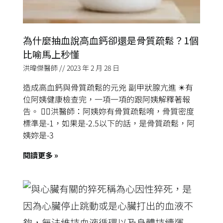
為什麼抽血說高血鈣卻還是骨質疏鬆？1個
比喻馬上秒懂
洪暐傑醫師
2023 年 2 月 28 日
造成高血鈣與骨質疏鬆的元兇 副甲狀腺亢進 ✴️有
位阿姨健康檢查完，一項一項的跟阿姨解釋著報
告。 👨‍⚕️洪醫師：阿姨妳有骨質疏鬆唷，骨質密度
標準是-1，如果是-2.5以下的話，是骨質疏鬆，阿
姨妳是-3
閱讀更多 »