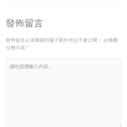
o
d
A
o
s
p
發佈留言
k
p
發佈留言必須填寫的電子郵件地址不會公開。
必填欄
位標示為
*
請
在
這
裡
輸
入
內
容...