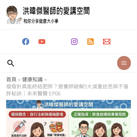
跳
至
主
要
內
容
搜
尋
首頁
健康知識
瘦瘦針真能終結肥胖？營養師破解5大減重迷思與不復
胖秘訣｜未來醫聲 EP06