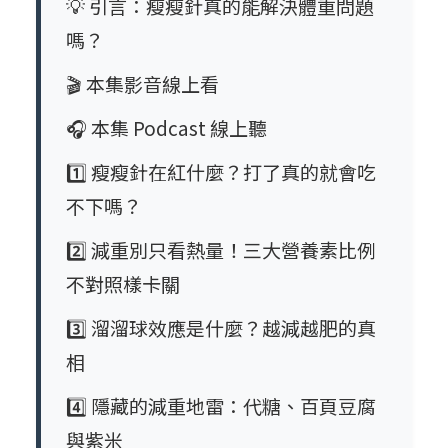
💡 引言：瘦瘦針真的能解決體重問題
嗎？
🎬 本集影音線上看
🎧 本集 Podcast 線上聽
1️⃣ 瘦瘦針在紅什麼？打了真的就會吃
不下嗎？
2️⃣ 減重別只看熱量！三大營養素比例
不對照樣卡關
3️⃣ 溜溜球效應是什麼？越減越肥的真
相
4️⃣ 隱藏的減重地雷：代糖、百頁豆腐
與紫米