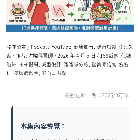
發佈留言
/
Podcast
,
YouTube
,
健康影音
,
健康知識
,
生活知
識
/ 作者:
洪暐傑醫師
/
2026 年 4 月 5 日
/
168斷食
,
代糖
陷阱
,
未來醫聲
,
減重復胖
,
溜溜球效應
,
營養師諮詢
,
瘦瘦
針
,
糖尿病飲食
,
蛋白質攝取
最新更新日期：2026/07/28
本集內容導覽：