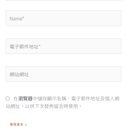
Name*
電
子
郵
件
網
地
站
址
網
*
址
在
瀏覽器
中儲存顯示名稱、電子郵件地址及個人網
站網址，以供下次發佈留言時使用。