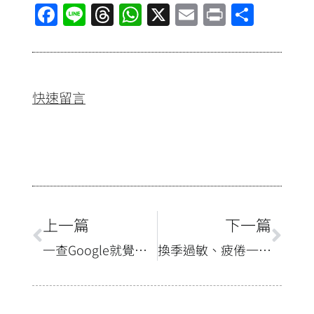
F
Li
T
W
X
E
Pr
分
a
n
hr
h
m
in
享
ce
e
e
at
ai
t
b
a
s
l
快速留言
o
d
A
o
s
p
k
p
上一篇
下一篇
上一頁
下一
一查Google就覺得中風？破解吃蛋、牛奶等4大健康迷思與AI醫療應用｜未來醫聲 EP01
換季過敏、疲倦一直來？破解3大營養迷思！火鍋、魚油這樣吃