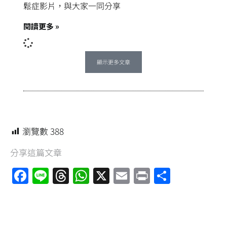
鬆症影片，與大家一同分享
閱讀更多 »
顯示更多文章
瀏覽數
388
分享這篇文章
F
Li
T
W
X
E
Pr
分
a
n
hr
h
m
in
享
ce
e
e
at
ai
t
b
a
s
l