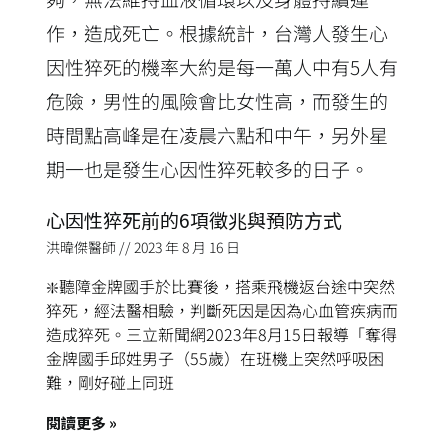
心因性猝死前的6項徵兆與預防方式
洪暐傑醫師
2023 年 8 月 16 日
❇️聽障金牌國手於比賽後，搭乘飛機返台途中突然
猝死，經法醫相驗，判斷死因是因為心血管疾病而
造成猝死。三立新聞網2023年8月15日報導「奪得
金牌國手邱姓男子（55歲）在班機上突然呼吸困
難，剛好碰上同班
閱讀更多 »