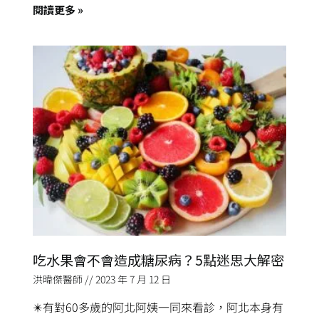
閱讀更多 »
吃水果會不會造成糖尿病？5點迷思大解密
洪暐傑醫師
2023 年 7 月 12 日
✴️有對60多歲的阿北阿姨一同來看診，阿北本身有