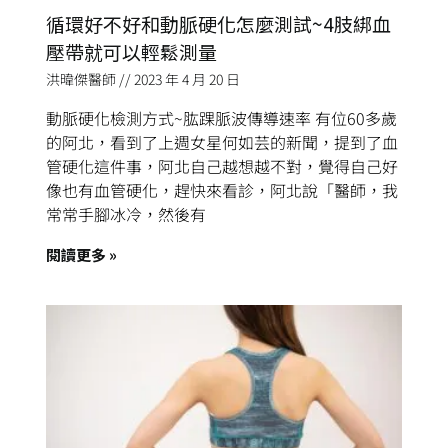
循環好不好和動脈硬化怎麼測試~4肢綁血
壓帶就可以輕鬆測量
洪暐傑醫師
2023 年 4 月 20 日
動脈硬化檢測方式~肱踝脈波傳導速率 有位60多歲
的阿北，看到了上週女星何如芸的新聞，提到了血
管硬化這件事，阿北自己越想越不對，覺得自己好
像也有血管硬化，趕快來看診，阿北說「醫師，我
常常手腳冰冷，然後有
閱讀更多 »