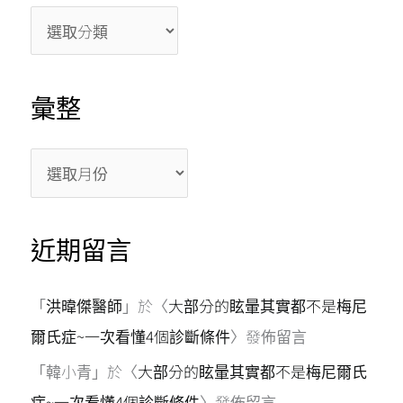
o
s
p
k
p
彙整
近期留言
「
洪暐傑醫師
」於〈
大部分的眩暈其實都不是梅尼
爾氏症~一次看懂4個診斷條件
〉發佈留言
「
韓小青
」於〈
大部分的眩暈其實都不是梅尼爾氏
症~一次看懂4個診斷條件
〉發佈留言