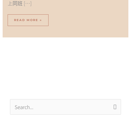
上同班 […]
READ MORE »
分
彙
類
整
搜
尋
關