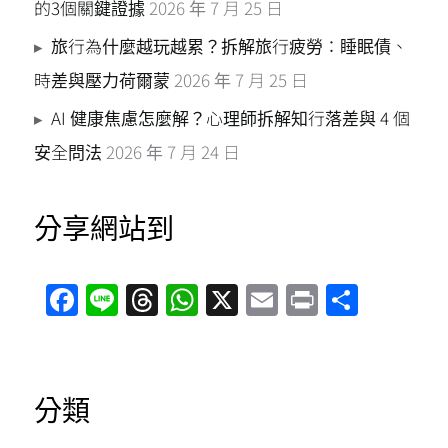
的3個關鍵證據
2026 年 7 月 25 日
旅行為什麼越玩越累？拆解旅行疲勞：睡眠債、
時差與壓力荷爾蒙
2026 年 7 月 25 日
AI 健康焦慮怎麼解？心理師拆解知行落差與 4 個
安全問法
2026 年 7 月 24 日
分享網站到
F
Li
T
W
X
E
Pr
分
a
n
hr
h
m
in
享
ce
e
e
at
ai
t
b
a
s
l
分類
o
d
A