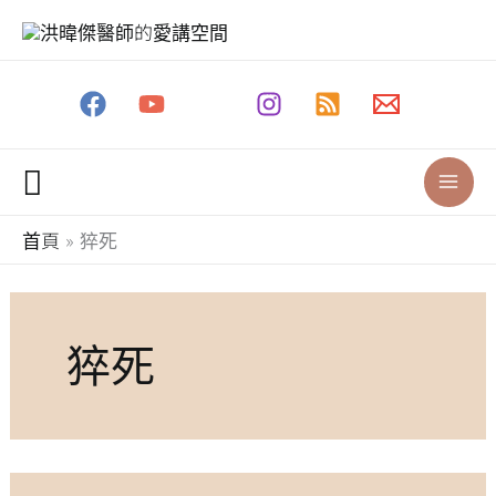
跳
至
主
要
內
容
搜
尋
首頁
猝死
猝死