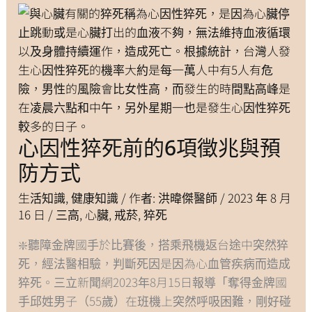
心因性猝死前的6項徵兆與預
心
因
性
猝
防方式
死
前
的
6
生活知識
項
,
健康知識
/ 作者:
洪暐傑醫師
/
2023 年 8 月
徵
兆
16 日
/
三高
,
心臟
,
戒菸
,
猝死
與
預
防
方
❇️聽障金牌國手於比賽後，搭乘飛機返台途中突然猝
式
死，經法醫相驗，判斷死因是因為心血管疾病而造成
猝死。三立新聞網2023年8月15日報導「奪得金牌國
手邱姓男子（55歲）在班機上突然呼吸困難，剛好碰