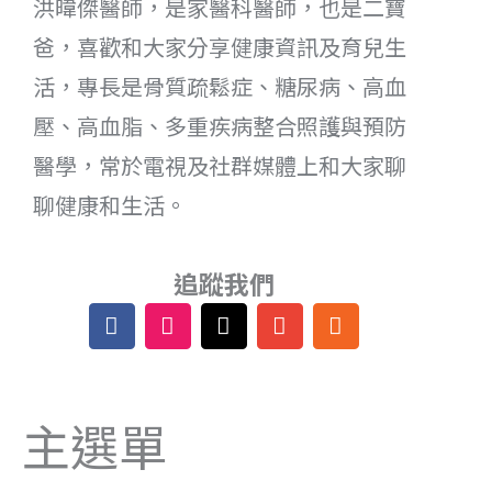
洪暐傑醫師，是家醫科醫師，也是二寶
爸，喜歡和大家分享健康資訊及育兒生
活，專長是骨質疏鬆症、糖尿病、高血
壓、高血脂、多重疾病整合照護與預防
醫學，常於電視及社群媒體上和大家聊
聊健康和生活。
追蹤我們
F
I
T
E
R
a
n
h
n
s
c
s
r
v
s
e
t
e
e
b
a
a
l
主選單
o
g
d
o
o
r
s
p
k
a
e