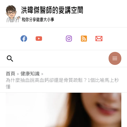
跳
至
主
要
內
容
搜
尋
首頁
健康知識
為什麼抽血說高血鈣卻還是骨質疏鬆？1個比喻馬上秒
懂