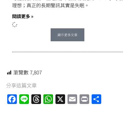
理想；真正的長期警訊其實是失眠。
閱讀更多 »
顯示更多文章
瀏覽數
7,807
分享這篇文章
F
Li
T
W
X
E
Pr
分
a
n
hr
h
m
in
享
ce
e
e
at
ai
t
b
a
s
l