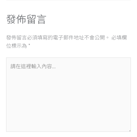
o
d
A
o
s
p
發佈留言
k
p
發佈留言必須填寫的電子郵件地址不會公開。
必填欄
位標示為
*
請
在
這
裡
輸
入
內
容...