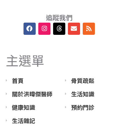
追蹤我們
F
I
T
E
R
a
n
h
n
s
c
s
r
v
s
e
t
e
e
b
a
a
l
主選單
o
g
d
o
o
r
s
p
k
a
e
m
首頁
骨質疏鬆
關於洪暐傑醫師
生活知識
健康知識
預約門診
生活雜記