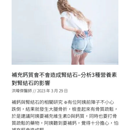
補充鈣質會不會造成腎結石–分析3種營養素
對腎結石的影響
洪暐傑醫師
2023 年 3 月 29 日
補鈣與腎結石的相關研究 ❇️有位阿姨前陣子不小心
跌倒，結果就發生大腿骨折，檢查起來有骨質疏鬆，
於是建議阿姨要補充維生素D與鈣質，同時也要打骨
質疏鬆的藥物，阿姨聽到要補鈣，覺得十分擔心，怕
補充鈣會造成腎