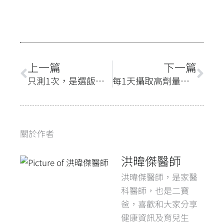
o
s
p
k
p
上一頁
下
上一篇
下一篇
只測1次，是選飯前血糖還是飯後血糖比較準？
每1天攝取高劑量維生素D反而會對骨質不好？
關於作者
洪暐傑醫師
洪暐傑醫師，是家醫
科醫師，也是二寶
爸，喜歡和大家分享
健康資訊及育兒生