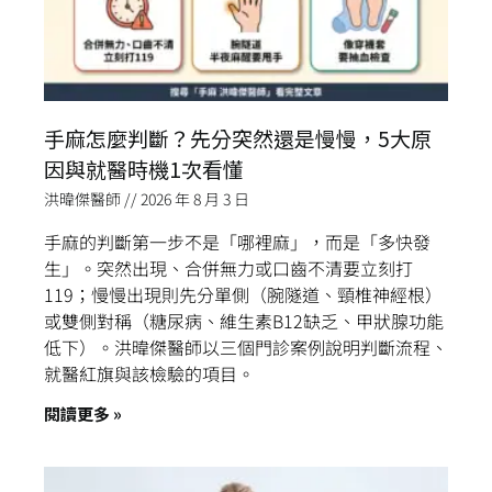
手麻怎麼判斷？先分突然還是慢慢，5大原
因與就醫時機1次看懂
洪暐傑醫師
2026 年 8 月 3 日
手麻的判斷第一步不是「哪裡麻」，而是「多快發
生」。突然出現、合併無力或口齒不清要立刻打
119；慢慢出現則先分單側（腕隧道、頸椎神經根）
或雙側對稱（糖尿病、維生素B12缺乏、甲狀腺功能
低下）。洪暐傑醫師以三個門診案例說明判斷流程、
就醫紅旗與該檢驗的項目。
閱讀更多 »