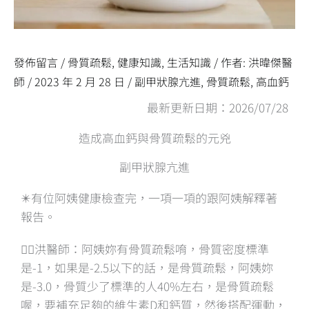
發佈留言
/
骨質疏鬆
,
健康知識
,
生活知識
/ 作者:
洪暐傑醫
師
/
2023 年 2 月 28 日
/
副甲狀腺亢進
,
骨質疏鬆
,
高血鈣
最新更新日期：2026/07/28
造成高血鈣與骨質疏鬆的元兇
副甲狀腺亢進
✴️有位阿姨健康檢查完，一項一項的跟阿姨解釋著
報告。
👨‍⚕️洪醫師：阿姨妳有骨質疏鬆唷，骨質密度標準
是-1，如果是-2.5以下的話，是骨質疏鬆，阿姨妳
是-3.0，骨質少了標準的人40%左右，是骨質疏鬆
喔，要補充足夠的維生素D和鈣質，然後搭配運動，