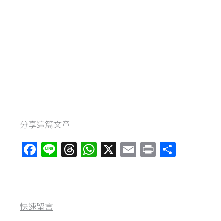
分享這篇文章
F
Li
T
W
X
E
Pr
分
a
n
hr
h
m
in
享
ce
e
e
at
ai
t
b
a
s
l
快速留言
o
d
A