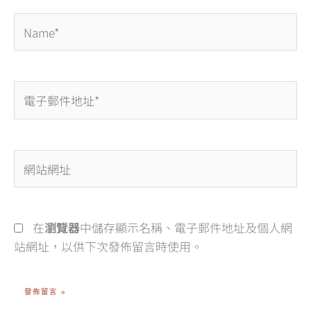
Name*
電
子
郵
件
網
地
站
址
網
*
址
在
瀏覽器
中儲存顯示名稱、電子郵件地址及個人網
站網址，以供下次發佈留言時使用。