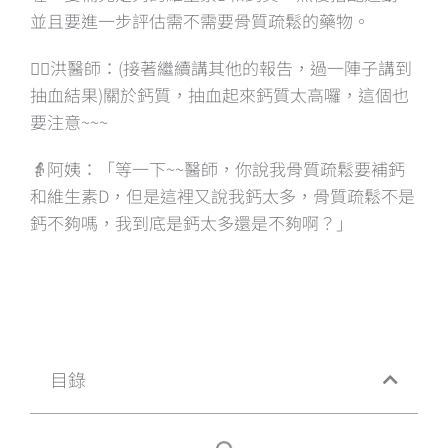
並且要進一步評估需不需要骨質疏鬆的藥物。
👨‍⚕️洪醫師：(接著繼續講其他的報告，過一陣子講到
抽血結果)關於鈣質，抽血起來鈣質太高囉，這個也
要注意~~~
👵阿姨：「等一下~~醫師，你說我骨質疏鬆要補鈣
和維生素D，但是這裡又說我鈣太多，骨質疏鬆不是
鈣不夠嗎，我到底是鈣太多還是不夠啊？」
目錄