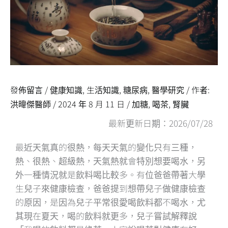
發佈留言
/
健康知識
,
生活知識
,
糖尿病
,
醫學研究
/ 作者:
洪暐傑醫師
/
2024 年 8 月 11 日
/
加糖
,
喝茶
,
腎臟
最新更新日期：2026/07/28
最近天氣真的很熱，每天天氣的變化只有三種，
熱、很熱、超級熱，天氣熱就會特別想要喝水，另
外一種情況就是飲料喝比較多。有位爸爸帶著大學
生兒子來健康檢查，爸爸提到想帶兒子做健康檢查
的原因，是因為兒子平常很愛喝飲料都不喝水，尤
其現在夏天，喝的飲料就更多，兒子嘗試解釋說