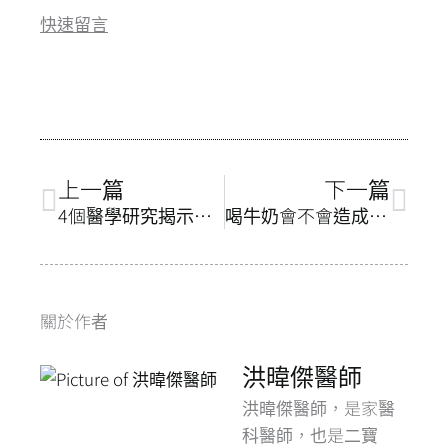
b
a
s
l
快速留言
o
d
A
o
s
p
k
p
上一頁
下
上一篇
下一篇
4個醫學研究揭示：每天喝咖啡對血壓的真正影響
喝牛奶會不會造成糖尿病？哪1種牛奶比較好？醫學研究明確回答
關於作者
洪暐傑醫師
洪暐傑醫師，是家醫
科醫師，也是二寶