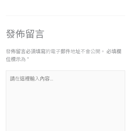
b
a
s
l
o
d
A
o
s
p
發佈留言
k
p
發佈留言必須填寫的電子郵件地址不會公開。
必填欄
位標示為
*
請
在
這
裡
輸
入
內
容...