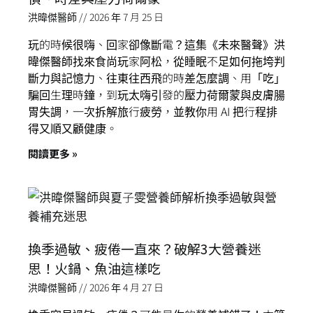
洪暐傑醫師
2026 年 7 月 25 日
玩的時候很嗨、回家卻像斷電？這集《未來醫聲》洪
暐傑醫師找來食尚玩家阿松，從睡眠不足如何拖垮判
斷力與記憶力、往東往西飛的時差怎麼調、用「吃」
騙回生理時鐘，到玩太嗨引發的壓力荷爾蒙與皮膚腸
胃失調，一次拆解旅行疲勞，並教你用 AI 把行程排
得又順又顧健康。
閱讀更多 »
換季過敏、疲倦一直來？破解3大營養迷
思！火鍋、魚油這樣吃
洪暐傑醫師
2026 年 4 月 27 日