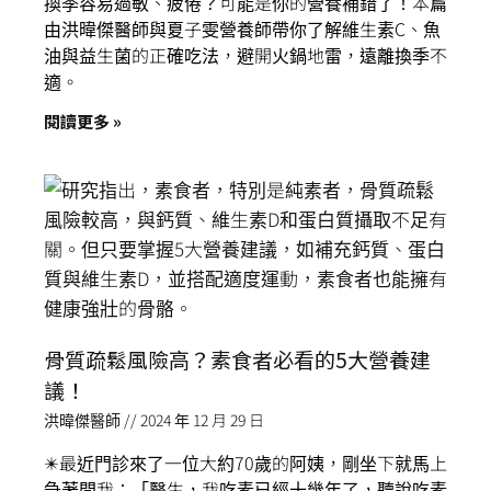
換季容易過敏、疲倦？可能是你的營養補錯了！本篇
由洪暐傑醫師與夏子雯營養師帶你了解維生素C、魚
油與益生菌的正確吃法，避開火鍋地雷，遠離換季不
適。
閱讀更多 »
骨質疏鬆風險高？素食者必看的5大營養建
議！
洪暐傑醫師
2024 年 12 月 29 日
✴️最近門診來了一位大約70歲的阿姨，剛坐下就馬上
急著問我：「醫生，我吃素已經十幾年了，聽說吃素