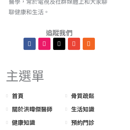
醫學，常於電視及社群媒體上和大家聊
聊健康和生活。
追蹤我們
F
I
T
E
R
a
n
h
n
s
c
s
r
v
s
e
t
e
e
b
a
a
l
主選單
o
g
d
o
o
r
s
p
k
a
e
m
首頁
骨質疏鬆
關於洪暐傑醫師
生活知識
健康知識
預約門診