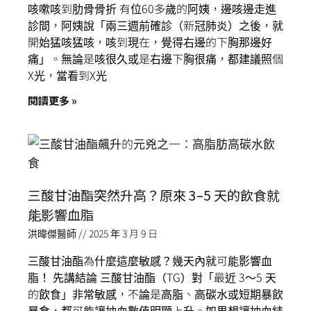
咳嗽咳到肋骨骨折 有位60多歲的阿姨，邊咳邊走進
診間，阿姨說「兩三週前確診（新冠肺炎）之後，就
開始猛咳猛咳，咳到現在，覺得右邊的下胸那邊好
痛」。無論是咳很久或是右邊下胸很痛，都建議照個
X光，當看到X光
閱讀更多 »
三酸甘油酯突然升高？原來 3–5 天的飲食就
能影響血脂
洪暐傑醫師
2025 年 3 月 9 日
三酸甘油酯為什麼這麼敏感？幾天內就可能影響血
脂！ 先講結論 三酸甘油酯（TG）對「最近 3～5 天
的飲食」非常敏感，不論是高脂、高碳水或短期暴飲
暴食，都可能讓抽血數值明顯上升。如果想讓抽血結