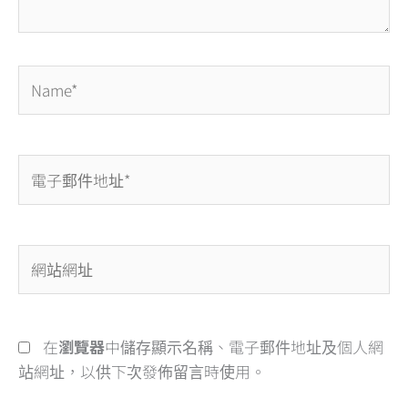
Name*
電
子
郵
件
網
地
站
址
網
*
址
在
瀏覽器
中儲存顯示名稱、電子郵件地址及個人網
站網址，以供下次發佈留言時使用。