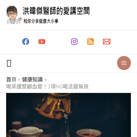
跳
至
主
要
內
容
搜
尋
首頁
健康知識
喝茶護腎顧血管！1項NG喝法變無效