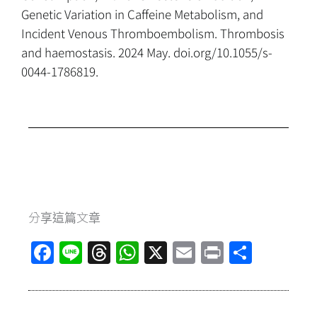
Genetic Variation in Caffeine Metabolism, and
Incident Venous Thromboembolism. Thrombosis
and haemostasis. 2024 May. doi.org/10.1055/s-
0044-1786819.
分享這篇文章
F
Li
T
W
X
E
Pr
分
a
n
hr
h
m
in
享
ce
e
e
at
ai
t