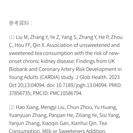
參考資料：
(1)
Liu M, Zhang Y, Ye Z, Yang S, Zhang Y, He P, Zhou
C, Hou FF, Qin X. Association of unsweetened and
sweetened tea consumption with the risk of new-
onset chronic kidney disease: Findings from UK
Biobank and Coronary Artery Risk Development in
Young Adults (CARDIA) study. J Glob Health. 2023
Oct 20;13:04094. doi: 10.7189/jogh.13.04094. PMID:
37856735; PMCID: PMC10586794.
(2)
Hao Xiang, Mengyi Liu, Chun Zhou, Yu Huang,
Yuanyuan Zhang, Panpan He, Ziliang Ye, Sisi Yang,
Yanjun Zhang, Xiaoqin Gan, Xianhui Qin. Tea
Consumption, Milk or Sweeteners Addition,