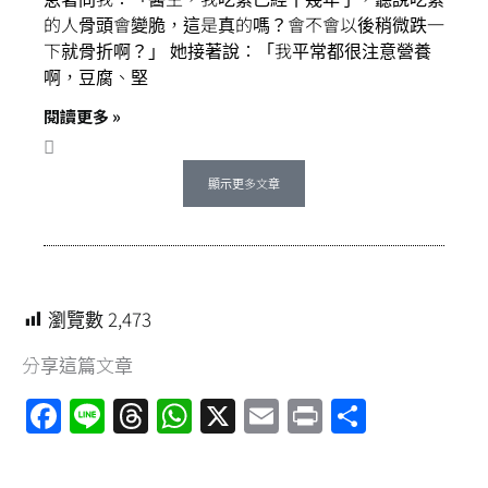
的人骨頭會變脆，這是真的嗎？會不會以後稍微跌一
下就骨折啊？」 她接著說：「我平常都很注意營養
啊，豆腐、堅
閱讀更多 »
顯示更多文章
瀏覽數
2,473
分享這篇文章
F
Li
T
W
X
E
Pr
分
a
n
hr
h
m
in
享
ce
e
e
at
ai
t