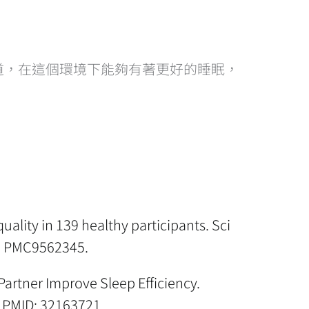
道，在這個環境下能夠有著更好的睡眠，
ality in 139 healthy participants. Sci
D: PMC9562345.
artner Improve Sleep Efficiency.
. PMID: 32163721.