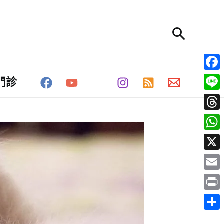
搜
尋
Fac
門診
Line
Thr
Wha
X
Emai
Prin
分