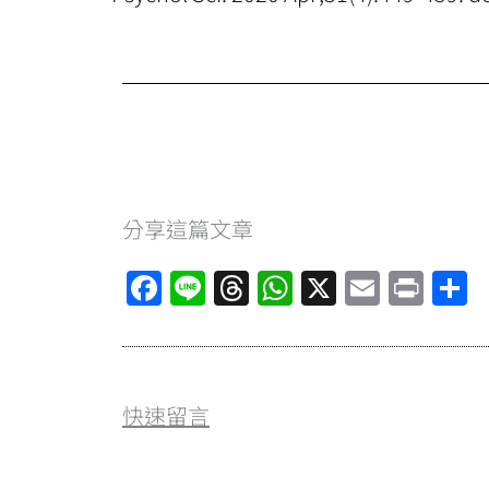
分享這篇文章
F
Li
T
W
X
E
Pr
a
n
hr
h
m
in
ce
e
e
at
ai
t
b
a
s
l
快速留言
o
d
A
o
s
p