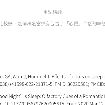
重點結論
比較好，這個味道當然有包含了「心愛」伴侶的味
GA, Warr J, Hummel T. Effects of odors on sleep qu
0.1038/s41598-022-21371-5. PMID: 36229501; PMCI
ood Night’s Sleep: Olfactory Cues of a Romantic P
 doi: 10.1177/0956797620905615. Epub 2020 Mar 12