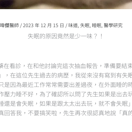
洪暐傑醫師
/
2023 年 12 月 15 日
/
味道
,
失眠
,
睡眠
,
醫學研究
失眠的原因竟然是少一味？！
定服藥在看診，在和他討論完這次抽血報告，準備要結
」，在這位先生過去的病歷，我從來沒有寫到有失
只是因為最近工作常常需要出差過夜，在外面睡的
作壓力睡不好，為了確認所以問了先生如果是出去
睡還是會失眠，如果是跟太太出去玩，就不會失眠
真回答我，不要搞笑啦，先生再次很認真地說「真