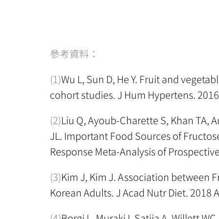
參考資料：
(1)
Wu L, Sun D, He Y. Fruit and vegeta
cohort studies. J Hum Hypertens. 2016
(2)
Liu Q, Ayoub-Charette S, Khan TA, A
JL. Important Food Sources of Fructos
Response Meta-Analysis of Prospective
(3)
Kim J, Kim J. Association between 
Korean Adults. J Acad Nutr Diet. 2018 
(4)
Borgi L, Muraki I, Satija A, Willett