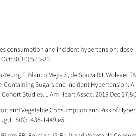
bles consumption and incident hypertension: dose
 Oct;30(10):573-80.
u-Yeung F, Blanco Mejia S, de Souza RJ, Wolever T
e-Containing Sugars and Incident Hypertension: A
 Cohort Studies. J Am Heart Assoc. 2019 Dec 17;8
Fruit and Vegetable Consumption and Risk of Hype
Aug;118(8):1438-1449.e5.
 WC, Rimm EB, Forman JP. Fruit and Vegetable Consu