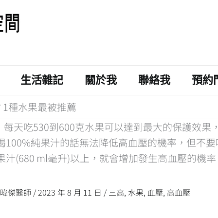
生活雜記
關於我
聯絡我
預約
？1種水果最被推薦
洪暐傑醫師
/
2023 年 8 月 11 日
/
三高
,
水果
,
血壓
,
高血壓