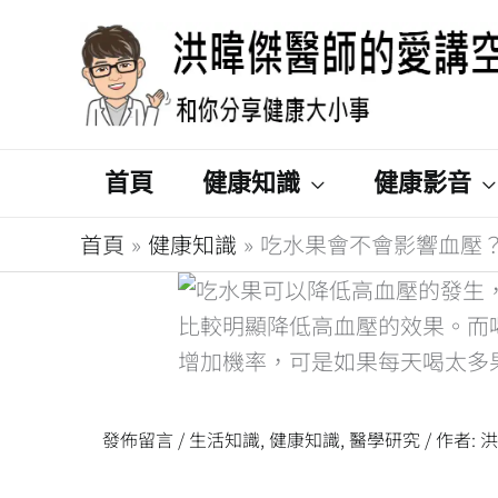
跳
至
主
要
內
首頁
健康知識
健康影音
容
首頁
健康知識
吃水果會不會影響血壓
發佈留言
/
生活知識
,
健康知識
,
醫學研究
/ 作者: