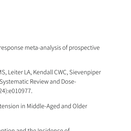
-response meta-analysis of prospective
MS, Leiter LA, Kendall CWC, Sievenpiper
 Systematic Review and Dose-
(24):e010977.
rtension in Middle-Aged and Older
mption and the Incidence of